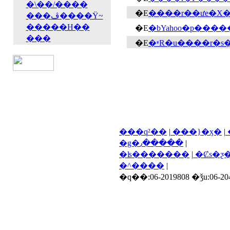
�\��/����
�E
���ڤ����Ϋ~
�����H��
�E
���
�E
�ʶR�u����r�s
���q²��
|
���}�ӽ�
|
�g�٫�����
|
�ʪ�������
|
�Ȼs�ƺ
�^����
|
�q��:06-2019808 �ǯu:06-