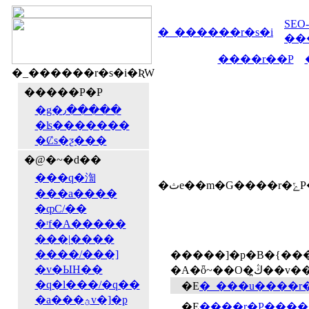
SEO-
�_������r�s�i
��
����r��P
�_������r�s�i�ƦW
�����P�P
�g�٫�����
�ʪ�������
�Ȼs�ƺ���
�@�~�d��
���q�渹
�ثe��
���a����
�ȹC/��
�ʳf�A�����
���|����
����/���]
�����]�p�B�{��
�v�ЫH��
�q�l���/�q��
�E
�a���ؿv�]�p
�E
����r�P����